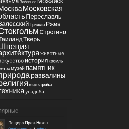
Можайск
Вязьма
Забавное
Московская
Москва
область
Переславль-
Залесский
Ржев
Приколы
Стокгольм
Строгино
Таиланд
Тверь
Швеция
архитектура
животные
история
искусство
кремль
памятник
музей
метро
природа
развалины
религия
стройка
спорт
техника
усадьба
лярные
Пещера Прая-Након...