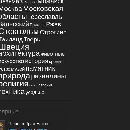
Можайск
Вязьма
Забавное
Московская
Москва
область
Переславль-
Залесский
Ржев
Приколы
Стокгольм
Строгино
Таиланд
Тверь
Швеция
архитектура
животные
история
искусство
кремль
памятник
музей
метро
природа
развалины
религия
стройка
спорт
техника
усадьба
лярные
Пещера Прая-Након...