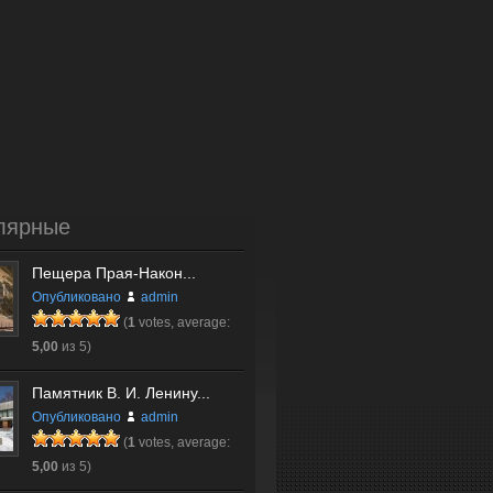
лярные
Пещера Прая-Након...
Опубликовано
admin
(
1
votes, average:
5,00
из 5)
Памятник В. И. Ленину...
Опубликовано
admin
(
1
votes, average:
5,00
из 5)