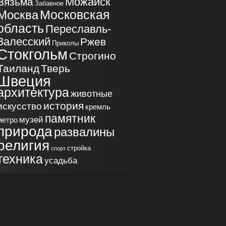
Можайск
Вязьма
Забавное
Московская
Москва
область
Переславль-
Залесский
Ржев
Приколы
Стокгольм
Строгино
Таиланд
Тверь
Швеция
архитектура
животные
история
искусство
кремль
памятник
музей
метро
природа
развалины
религия
стройка
спорт
техника
усадьба