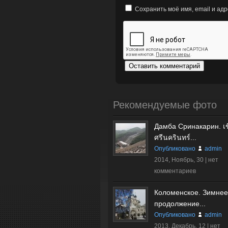
Сохранить моё имя, email и ад
Рекомендуемые фото
Дамба Сринакарин. เข
ศรีนครินทร์...
Опубликовано
admin
2014, Ноябрь, 30 |
нет
комментариев
Коломенское. Зимнее
продолжение...
Опубликовано
admin
2013, Декабрь, 12 |
нет