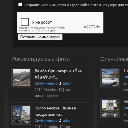
Сохранить моё имя, email и адрес сайта в этом браузере для
Рекомендуемые фото
Случайны
Дамба Сринакарин. เขื่อน
1 
ศรีนครินทร์...
Оп
Опубликовано
admin
20
2014, Ноябрь, 30 |
нет
ко
комментариев
Мо
Коломенское. Зимнее
Оп
продолжение...
20
Опубликовано
admin
ко
2013, Декабрь, 12 |
нет