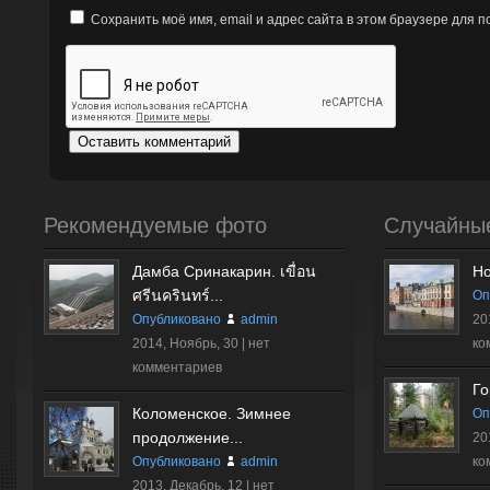
Сохранить моё имя, email и адрес сайта в этом браузере для
Рекомендуемые фото
Случайны
Дамба Сринакарин. เขื่อน
Н
ศรีนครินทร์...
Оп
Опубликовано
admin
20
2014, Ноябрь, 30 |
нет
ко
комментариев
Го
Коломенское. Зимнее
Оп
продолжение...
20
Опубликовано
admin
ко
2013, Декабрь, 12 |
нет