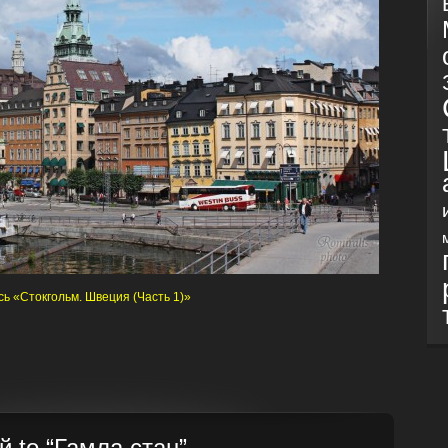
ь «Стокгольм. Швеция (Часть 1)»
 to “Гамла стан”