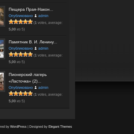
Пещера Прая-Након...
Опубликовано
admin
(
1
votes, average:
5,00
из 5)
Памятник В. И. Ленину...
Опубликовано
admin
(
1
votes, average:
5,00
из 5)
Пионерский лагерь
«Ласточка» (2)...
Опубликовано
admin
(
1
votes, average:
5,00
из 5)
red by
WordPress
| Designed by
Elegant Themes