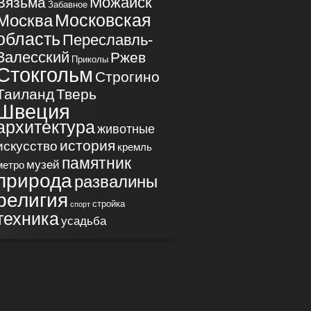
Можайск
Вязьма
Забавное
Московская
Москва
область
Переславль-
Залесский
Ржев
Приколы
Стокгольм
Строгино
Таиланд
Тверь
Швеция
архитектура
животные
история
искусство
кремль
памятник
музей
метро
природа
развалины
религия
стройка
спорт
техника
усадьба