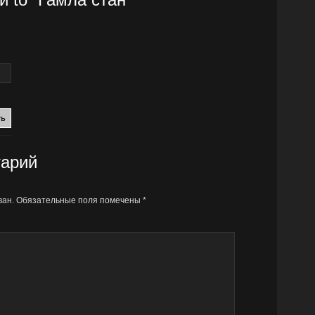
ть
тарий
ван.
Обязательные поля помечены
*