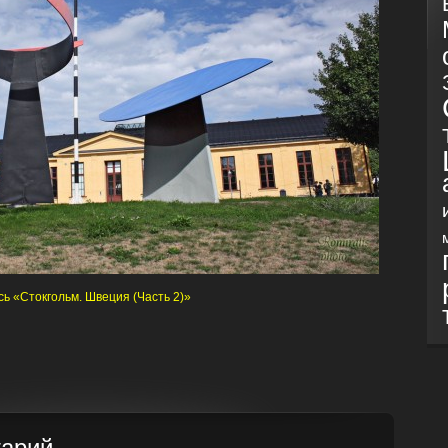
ь «Стокгольм. Швеция (Часть 2)»
тарий