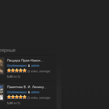
лярные
Пещера Прая-Након...
Опубликовано
admin
(
1
votes, average:
5,00
из 5)
Памятник В. И. Ленину...
Опубликовано
admin
(
1
votes, average:
5,00
из 5)