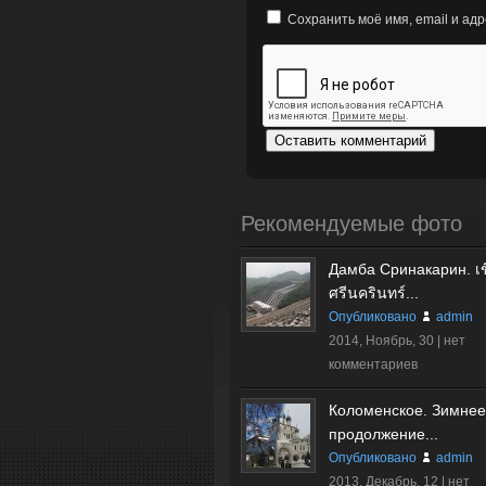
Сохранить моё имя, email и ад
Рекомендуемые фото
Дамба Сринакарин. เข
ศรีนครินทร์...
Опубликовано
admin
2014, Ноябрь, 30 |
нет
комментариев
Коломенское. Зимнее
продолжение...
Опубликовано
admin
2013, Декабрь, 12 |
нет