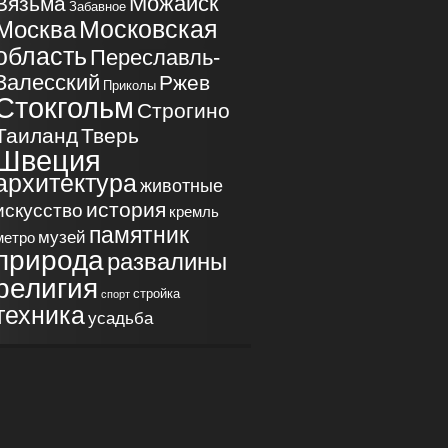
Можайск
Вязьма
Забавное
Московская
Москва
область
Переславль-
Залесский
Ржев
Приколы
Стокгольм
Строгино
Таиланд
Тверь
Швеция
архитектура
животные
история
искусство
кремль
памятник
музей
метро
природа
развалины
религия
стройка
спорт
техника
усадьба