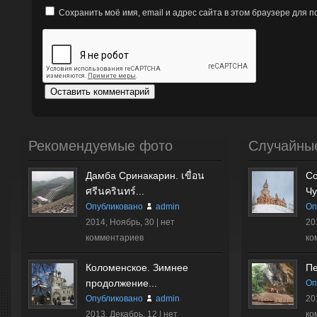
Сохранить моё имя, email и адрес сайта в этом браузере для
Рекомендуемые фото
Случайны
Дамба Сринакарин. เขื่อน
Со
ศรีนครินทร์...
Чу
Опубликовано
admin
Оп
2014, Ноябрь, 30 |
нет
20
комментариев
ко
Коломенское. Зимнее
Пе
продолжение...
Оп
Опубликовано
admin
20
2013, Декабрь, 12 |
нет
ко