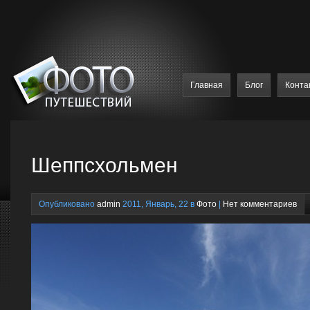
Главная
Блог
Конта
Шеппсхольмен
Опубликовано
admin
2011, Январь, 22 в
Фото
|
Нет комментариев