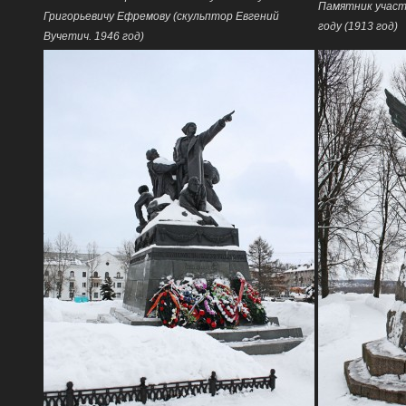
Памятник участн
Григорьевичу Ефремову (скульптор Евгений
году (1913 год)
Вучетич. 1946 год)