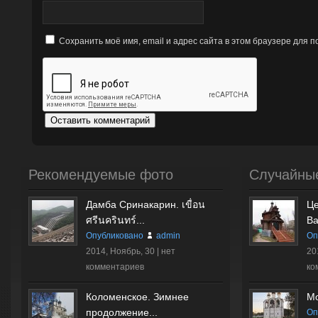
Сохранить моё имя, email и адрес сайта в этом браузере для
Рекомендуемые фото
Случайны
Дамба Сринакарин. เขื่อน
Це
ศรีนครินทร์...
Ва
Опубликовано
admin
Оп
2014, Ноябрь, 30 |
нет
20
комментариев
ко
Коломенское. Зимнее
Мо
продолжение...
Оп