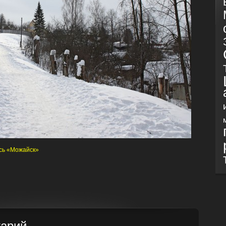
сь «Можайск»
тарий