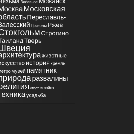
Можайск
Вязьма
Забавное
Московская
Москва
область
Переславль-
Залесский
Ржев
Приколы
Стокгольм
Строгино
Таиланд
Тверь
Швеция
архитектура
животные
история
искусство
кремль
памятник
музей
метро
природа
развалины
религия
стройка
спорт
техника
усадьба