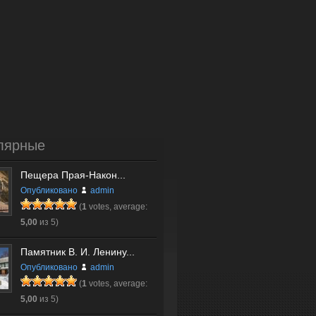
лярные
Пещера Прая-Након...
Опубликовано
admin
(
1
votes, average:
5,00
из 5)
Памятник В. И. Ленину...
Опубликовано
admin
(
1
votes, average:
5,00
из 5)