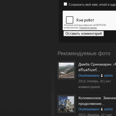
Сохранить моё имя, email и ад
Рекомендуемые фото
Дамба Сринакарин. เข
ศรีนครินทร์...
Опубликовано
admin
2014, Ноябрь, 30 |
нет
комментариев
Коломенское. Зимнее
продолжение...
Опубликовано
admin
2013, Декабрь, 12 |
нет