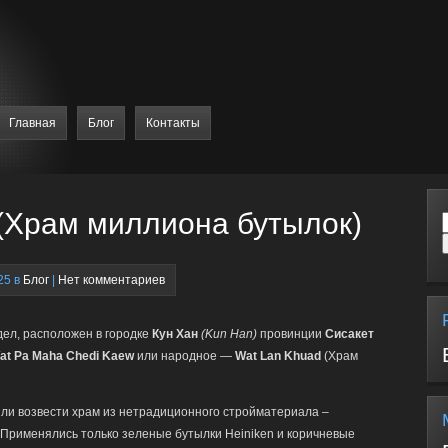
Главная
Блог
Контакты
(Храм миллиона бутылок)
25 в
Блог
|
Нет комментариев
ел, расположен в городке
Кун Хан
(Kun Han)
провинции
Сисакет
at Pa Maha Chedi Kaew
или народное —
Wat Lan Khuad
(Храм
или возвести храм из нетрадиционного стройматериала –
 Применялись только зеленые бутылки Heiniken и коричневые