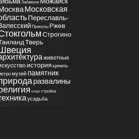
Можайск
Вязьма
Забавное
Московская
Москва
область
Переславль-
Залесский
Ржев
Приколы
Стокгольм
Строгино
Таиланд
Тверь
Швеция
архитектура
животные
история
искусство
кремль
памятник
музей
метро
природа
развалины
религия
стройка
спорт
техника
усадьба