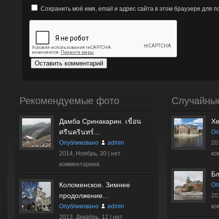
Сохранить моё имя, email и адрес сайта в этом браузере для
Рекомендуемые фото
Случайны
Дамба Сринакарин. เขื่อน
Хе
ศรีนครินทร์...
Оп
Опубликовано
admin
20
2014, Ноябрь, 30 |
нет
ко
комментариев
Бл
Коломенское. Зимнее
Оп
продолжение...
20
Опубликовано
admin
ко
2013, Декабрь, 12 |
нет