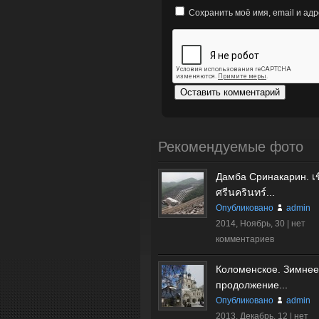
Сохранить моё имя, email и ад
Рекомендуемые фото
Дамба Сринакарин. เข
ศรีนครินทร์...
Опубликовано
admin
2014, Ноябрь, 30 |
нет
комментариев
Коломенское. Зимнее
продолжение...
Опубликовано
admin
2013, Декабрь, 12 |
нет