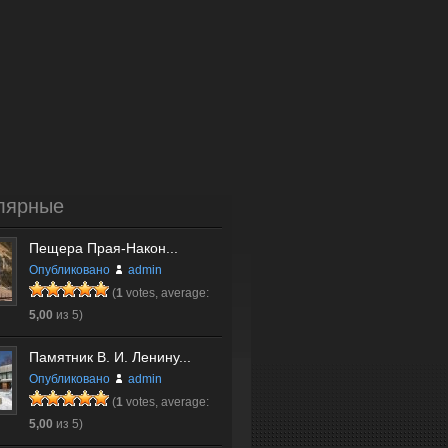
лярные
Пещера Прая-Након...
Опубликовано
admin
(
1
votes, average:
5,00
из 5)
Памятник В. И. Ленину...
Опубликовано
admin
(
1
votes, average:
5,00
из 5)