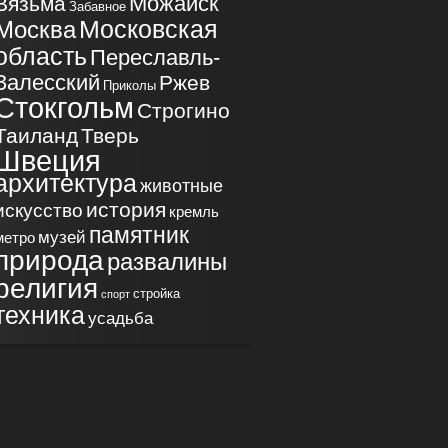
Можайск
Вязьма
Забавное
Московская
Москва
область
Переславль-
Залесский
Ржев
Приколы
Стокгольм
Строгино
Таиланд
Тверь
Швеция
архитектура
животные
история
искусство
кремль
памятник
музей
метро
природа
развалины
религия
стройка
спорт
техника
усадьба