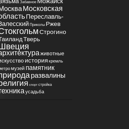
Можайск
Вязьма
Забавное
Московская
Москва
область
Переславль-
Залесский
Ржев
Приколы
Стокгольм
Строгино
Таиланд
Тверь
Швеция
архитектура
животные
история
искусство
кремль
памятник
музей
метро
природа
развалины
религия
стройка
спорт
техника
усадьба