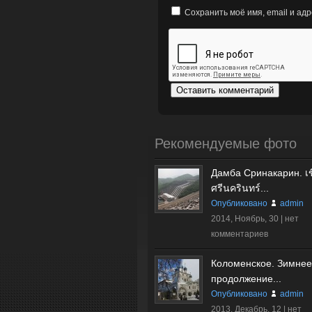
Сохранить моё имя, email и ад
Рекомендуемые фото
Дамба Сринакарин. เข
ศรีนครินทร์...
Опубликовано
admin
2014, Ноябрь, 30 |
нет
комментариев
Коломенское. Зимнее
продолжение...
Опубликовано
admin
2013, Декабрь, 12 |
нет