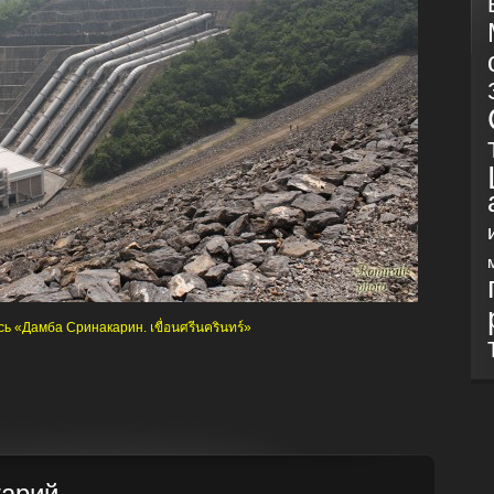
 «Дамба Сринакарин. เขื่อนศรีนครินทร์»
тарий