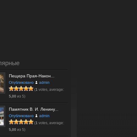
лярные
Пещера Прая-Након...
Опубликовано
admin
(
1
votes, average:
5,00
из 5)
Памятник В. И. Ленину...
Опубликовано
admin
(
1
votes, average:
5,00
из 5)