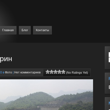
Главная
Блог
Контакты
рин
30 в
Фото
|
Нет комментариев
(No Ratings Yet)