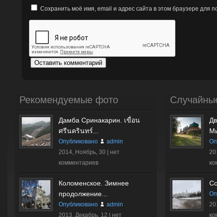
Сохранить моё имя, email и адрес сайта в этом браузере для
Рекомендуемые фото
Случайны
Дамба Сринакарин. เขื่อน
Дв
ศรีนครินทร์...
Ми
Опубликовано
admin
Оп
2014, Ноябрь, 30 |
нет
20
комментариев
ко
Коломенское. Зимнее
Со
продолжение...
Оп
Опубликовано
admin
20
2013, Декабрь, 12 |
нет
ко