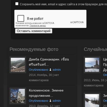
Сохранить моё имя, email и адрес сайта в этом браузере для
Рекомендуемые фото
Случайны
Дамба Сринакарин. เขื่อน
Це
ศรีนครินทร์...
Пр
Ду
Опубликовано
admin
2014, Ноябрь, 30 |
нет
Оп
комментариев
2013, Июнь, 16 |
комментариев
Коломенское. Зимнее
продолжение...
З
Опубликовано
admin
Оп
2013, Декабрь, 12 |
нет
20