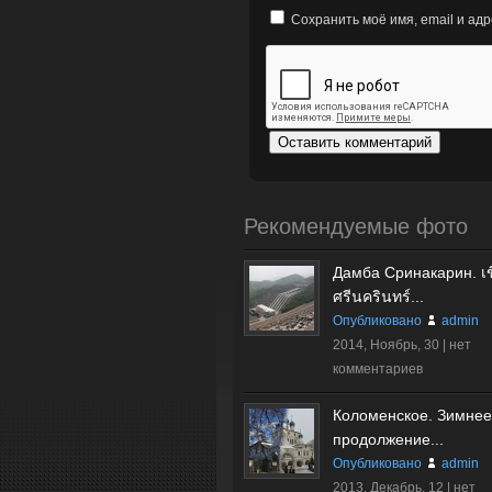
Сохранить моё имя, email и ад
Рекомендуемые фото
Дамба Сринакарин. เข
ศรีนครินทร์...
Опубликовано
admin
2014, Ноябрь, 30 |
нет
комментариев
Коломенское. Зимнее
продолжение...
Опубликовано
admin
2013, Декабрь, 12 |
нет