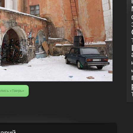
апись «Тверь»
тарий