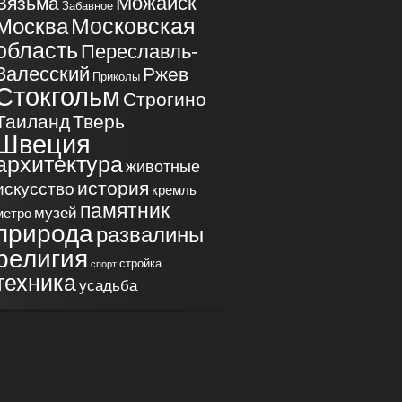
Можайск
Вязьма
Забавное
Московская
Москва
область
Переславль-
Залесский
Ржев
Приколы
Стокгольм
Строгино
Таиланд
Тверь
Швеция
архитектура
животные
история
искусство
кремль
памятник
музей
метро
природа
развалины
религия
стройка
спорт
техника
усадьба