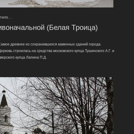
ватило…
воначальной (Белая Троица)
Самое древнее из сохранившихся каменных зданий города.
ерковь строилась на средства московского купца Тушинского А.Г. и
верского купца Лапина П.Д.