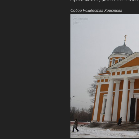
строительство церкви был внесен вкла
Собор Рождества Христова