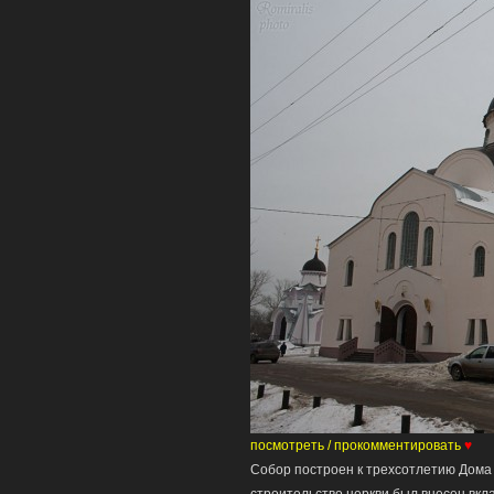
посмотреть / прокомментировать
♥
Cобор построен к трехсотлетию Дома 