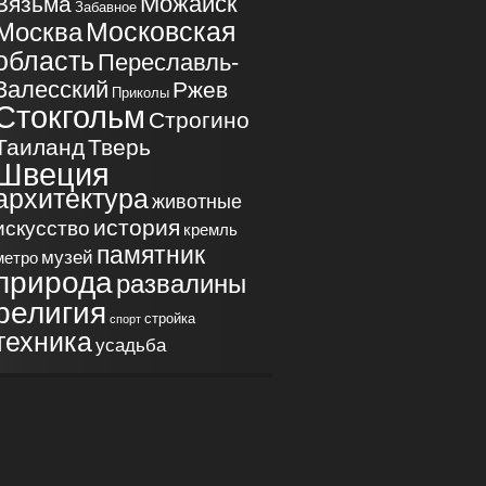
Можайск
Вязьма
Забавное
Московская
Москва
область
Переславль-
Залесский
Ржев
Приколы
Стокгольм
Строгино
Таиланд
Тверь
Швеция
архитектура
животные
история
искусство
кремль
памятник
музей
метро
природа
развалины
религия
стройка
спорт
техника
усадьба