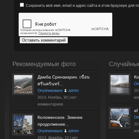
Сохранить моё имя, email и адрес сайта в этом браузере для
Рекомендуемые фото
Случайны
Дамба Сринакарин. เขื่อน
Ко
ศรีนครินทร์...
Оп
Опубликовано
admin
20
2014, Ноябрь, 30 |
нет
ко
комментариев
af
Коломенское. Зимнее
Оп
продолжение...
20
Опубликовано
admin
ко
2013, Декабрь, 12 |
нет